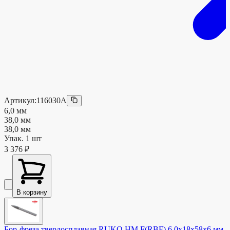
Артикул:
116030A
6,0 мм
38,0 мм
38,0 мм
Упак.
1
шт
3 376
₽
В корзину
Бор-фреза твердосплавная RUKO HM F(RBF) 6,0x18x58x6 мм