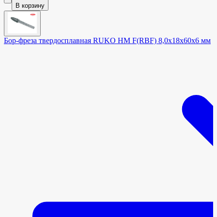
В корзину
Бор-фреза твердосплавная RUKO HM F(RBF) 8,0x18x60x6 мм