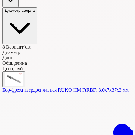
Диаметр сверла
8
Вариант(ов)
Диаметр
Длина
Общ. длина
Цена, руб
Бор-фреза твердосплавная RUKO HM F(RBF) 3,0x7x37x3 мм