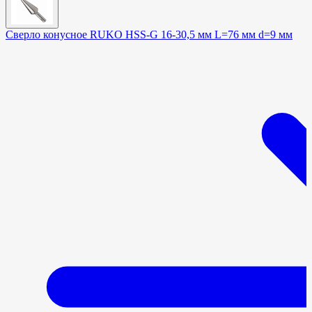
Сверло конусное RUKO HSS-G 16-30,5 мм L=76 мм d=9 мм