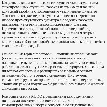
Конусные сверла отличаются от ступенчатых отсутствием
фиксированных ступеней: рабочая часть имеет плавный
конусный профиль с постепенным увеличением диаметра.
Это позволяет рассверлить уже имеющееся отверстие до
любого промежуточного диаметра в пределах рабочего
диапазона, не ограничиваясь дискретными шагами.
Применяются для финишной подгонки отверстий под
нестандартные крепёжные элементы, для снятия острых
кромок по внутреннему диаметру, а также для получения
конических гнёзд под потайные головки крепежа или штифты
с конической посадкой.
Основной материал заготовок — тонкий листовой металл
(сталь, оцинкованный прокат, алюминиевые листы),
пластиковые панели, листы из полимерных композитов. При
работе с листом конусное сверло самоцентрируется в готовом
пилотном отверстии и расширяет его плавным осевым
движением без поперечного смещения. Инструмент
совместим с ручными дрелями и настольными сверлильными
станками; режим подачи — медленный, без рывков, с жёсткой
фиксацией заготовки.
Конусные сверла RUKO представлены как отдельными
позициями для точечного восполнения, так и в
комбинированных наборах совместно со ступенчатыми