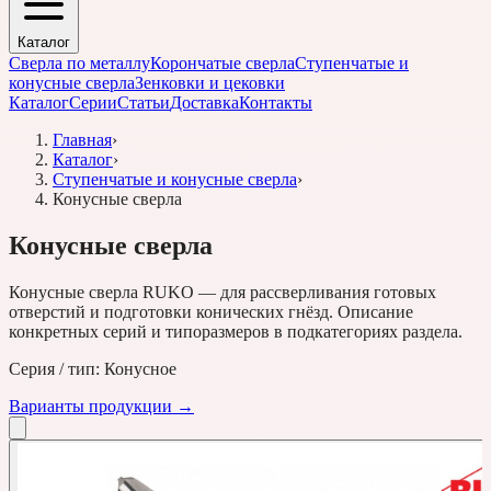
Каталог
Сверла по металлу
Корончатые сверла
Ступенчатые и
конусные сверла
Зенковки и цековки
Каталог
Серии
Статьи
Доставка
Контакты
Главная
›
Каталог
›
Ступенчатые и конусные сверла
›
Конусные сверла
Конусные сверла
Конусные сверла RUKO — для рассверливания готовых
отверстий и подготовки конических гнёзд. Описание
конкретных серий и типоразмеров в подкатегориях раздела.
Серия / тип:
Конусное
Варианты продукции →